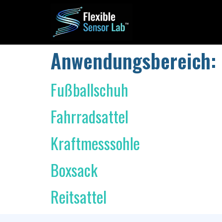
Anwendungsbereich:
Fußballschuh
Fahrradsattel
Kraftmesssohle
Boxsack
Reitsattel